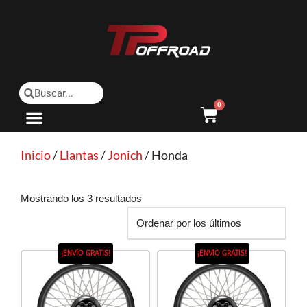
Saltar
al
contenido
0
Inicio
/
Llantas
/
Jonich
/ Honda
Mostrando los 3 resultados
¡ENVÍO GRATIS!
¡ENVÍO GRATIS!