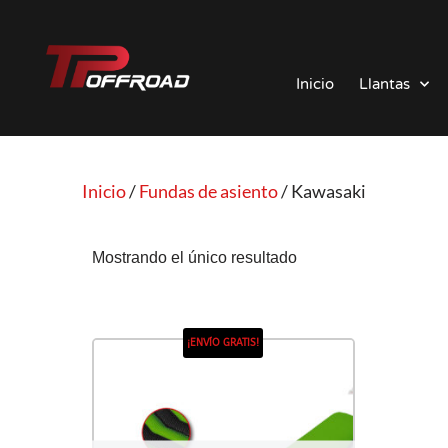
Saltar
al
Inicio
Llantas
contenido
Inicio
/
Fundas de asiento
/ Kawasaki
Mostrando el único resultado
¡ENVÍO GRATIS!