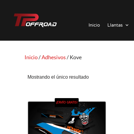
Saltar
al
Inicio
Llantas
contenido
Inicio
/
Adhesivos
/ Kove
Mostrando el único resultado
¡ENVÍO GRATIS!